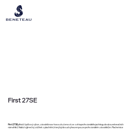
First 27SE
First 27 SE
přináší špičkový výkon, závodní know-how a zkušenosti ze světa profesionálního jachtingu do rukou rekreačních
námořníků. Nabízí výjimečný zážitek z plachtění, který byl dosud vyhrazen pouze profesionálním závodníkům. Plachetnice