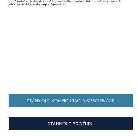
umožňuje náročné závody v jednotrupé třídě na dlouhé vzdálenosti nebo rychlé dobrodružné plavby v nejlepších
jachtařských lokalitách, a to díky své plné přepravitelnosti.
STÁHNOUT KONFIGURACI A SPECIFIKACE
STÁHNOUT BROŽURU